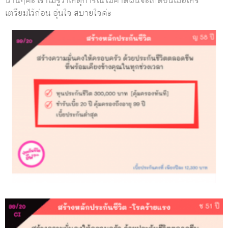
นานๆค่ะ เราไม่รู้ว่าเหตุการณ์ไม่คาดฝันจะเกิดขึ้นเมื่อไหร่
เตรียมไว้ก่อน อุ่นใจ สบายใจค่ะ